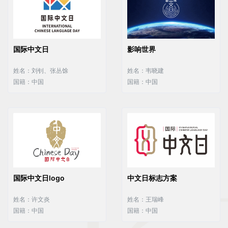
国际中文日
影响世界
姓名：刘钊、张丛馀
姓名：韦晓建
国籍：中国
国籍：中国
国际中文日logo
中文日标志方案
姓名：许文炎
姓名：王瑞峰
国籍：中国
国籍：中国