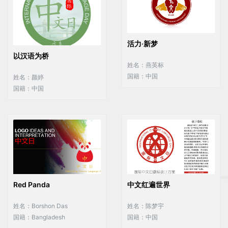
活力·新梦
以汉语为桥
姓名：燕英标
国籍：中国
姓名：颜婷
国籍：中国
Red Panda
中文红遍世界
姓名：Borshon Das
姓名：陈梦宇
国籍：Bangladesh
国籍：中国