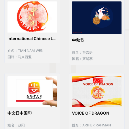
International Chinese Language Day Logo
中秋节
姓名：TIAN NAM WEN
姓名：符吉妍
国籍：马来西亚
国籍：柬埔寨
中文日中国印
VOICE OF DRAGON
姓名：赵阳
姓名：ARIFUR RAHMAN