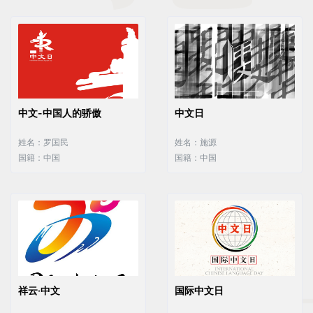
中文-中国人的骄傲
中文日
姓名：罗国民
姓名：施源
国籍：中国
国籍：中国
祥云·中文
国际中文日