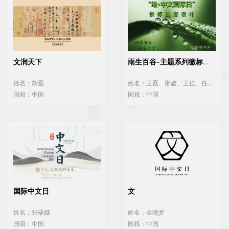
文润天下
雨生百谷-主题系列徽标设计（12组方案）
姓名：胡磊
姓名：王磊、邵媛、王佳、任思佳
国籍：中国
国籍：中国
国际中文日
文
姓名：张翠娥
姓名：金晓梦
国籍：中国
国籍：中国