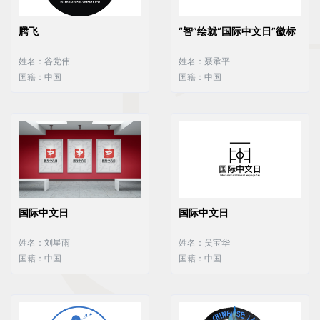
腾飞
“智”绘就“国际中文日”徽标
姓名：谷党伟
姓名：聂承平
国籍：中国
国籍：中国
国际中文日
国际中文日
姓名：刘星雨
姓名：吴宝华
国籍：中国
国籍：中国