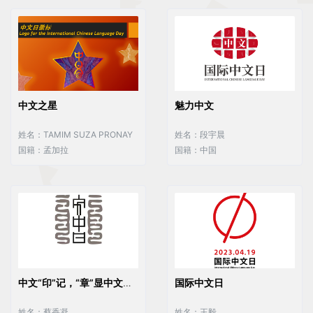
中文之星
魅力中文
姓名：TAMIM SUZA PRONAY
姓名：段宇晨
国籍：孟加拉
国籍：中国
中文“印”记，“章”显中文之魂。
国际中文日
姓名：蔡香凝
姓名：王毅