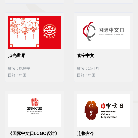
点亮世界
寰宇中文
姓名：姚昌宇
姓名：汤孔丹
国籍：中国
国籍：中国
《国际中文日LOGO设计》
连接古今