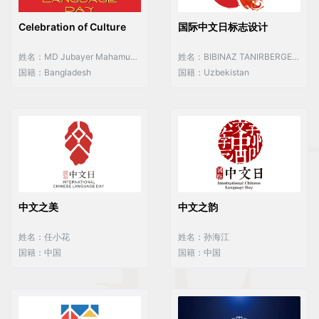
Celebration of Culture
国际中文日标志设计
姓名：MD Jubayer Mahamud Rakib
姓名：BIBINAZ TANIRBERGENOVA
国籍：Bangladesh
国籍：Uzbekistan
中文之美
中文之韵
姓名：任小花
姓名：孙海江
国籍：中国
国籍：中国