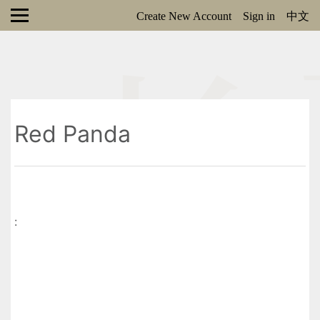
Create New Account
Sign in
中文
Red Panda
: