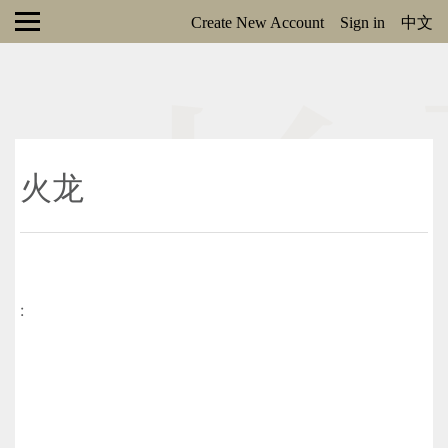
Create New Account
Sign in
中文
火龙
: