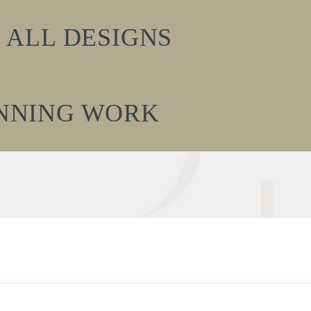
ALL DESIGNS
NNING WORK
》