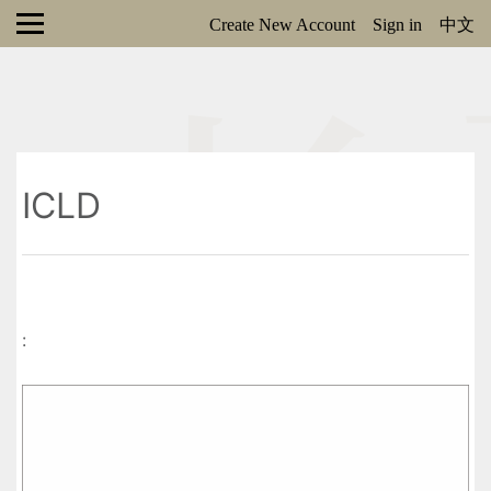
Create New Account
Sign in
中文
ICLD
: