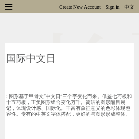
Create New Account
Sign in
中文
国际中文日
: 图形基于甲⻣⽂“中⽂⽇”三个字变化⽽来。借鉴七巧板和
⼗五巧板，正负图形组合变化万千。简洁的图形醒⽬易
记，体现设计感、国际化。丰富有象征意义的⾊彩体现包
容性。专有的中英⽂字体搭配，更好的与图形形成整体。