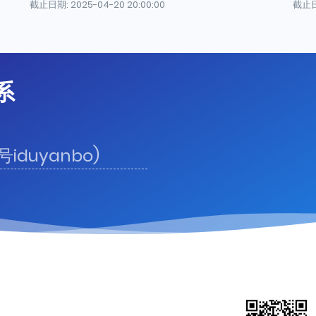
截止日期: 2025-04-20 20:00:00
截止日期
系
号iduyanbo)