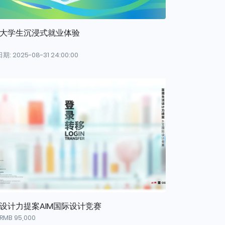
大学生沉浸式就业体验
: 2025-08-31 24:00:00
设计力提案AIM国际设计竞赛
RMB 95,000