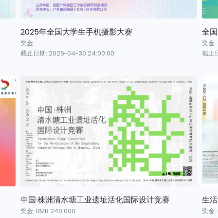
2025年全国大学生手机摄影大赛
全国
奖金:
奖金:
截止日期: 2026-04-30 24:00:00
截止日期
中国·株洲清水塘工业遗址活化国际设计竞赛
生活
奖金: RMB 240,000
奖金: 