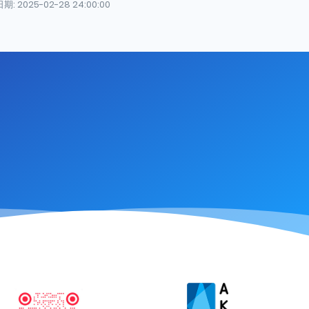
: 2025-02-28 24:00:00