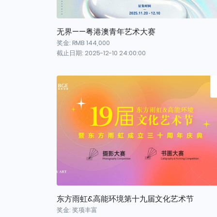
无界——粤港澳青年艺术大赛
奖金: RMB 144,000
截止日期: 2025-12-10 24:00:00
东方雨虹&高能环境第十九届文化艺术节
奖金: 奖项丰富