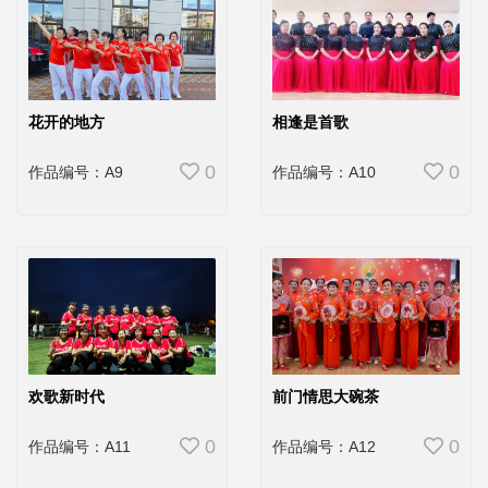
花开的地方
相逢是首歌
0
0
作品编号：A9
作品编号：A10
欢歌新时代
前门情思大碗茶
0
0
作品编号：A11
作品编号：A12