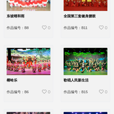
东坡晴和雨
全国第三套健身腰鼓
0
0
作品编号：B8
作品编号：B11
椰铃乐
歌唱人民新生活
0
0
作品编号：B6
作品编号：B15