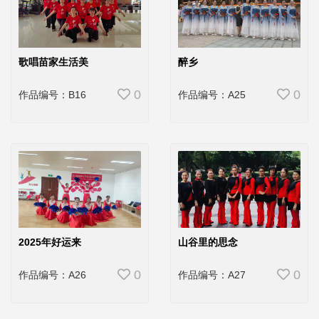
歌唱苗家生活美
醉乡
0
0
作品编号：B16
作品编号：A25
2025年好运来
山谷里的思念
0
0
作品编号：A26
作品编号：A27