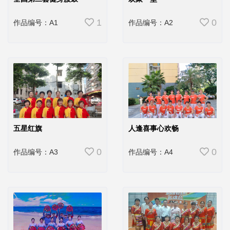
1
0
作品编号：A1
作品编号：A2
五星红旗
人逢喜事心欢畅
0
0
作品编号：A3
作品编号：A4