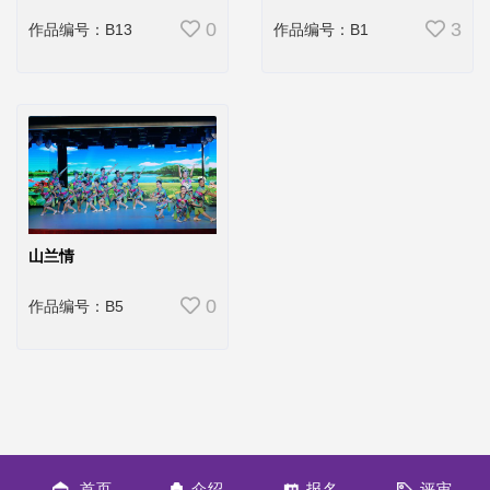
0
3
作品编号：B13
作品编号：B1
山兰情
0
作品编号：B5
首页
介绍
报名
评审