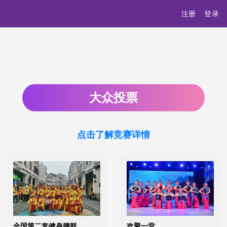
注册
登录
大众投票
点击了解竞赛详情
全国第二套健身腰鼓
欢聚一堂