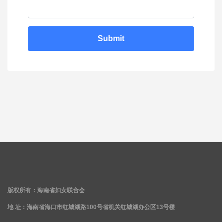
Submit
版权所有：海南省妇女联合会
地 址：海南省海口市红城湖路100号省机关红城湖办公区13号楼