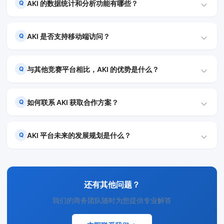
赛。注册账号后可以：
AKI 的数据统计和分析功能有哪些？
Q
中国美术家协会
—— 艺术设计类专业评审
按分类筛选感兴趣的竞赛（设计、摄影、学科等）
AKI 提供全方位的数据分析功能，包括：
多个
省市级政府厅局
—— 政府竞赛征集与评审
查看竞赛详情、规则和奖金设置
AKI 是否支持移动端访问？
Q
实时报名人数统计
各类企业品牌竞赛、高校学科竞赛等
数百个项目
在线提交参赛作品
参赛者地域分布
是的。AKI 竞赛平台
全面支持移动端访问
，包括手机浏览器和
详细的案例资料可联系商务团队获取。
实时跟踪评审进度和成绩
各阶段转化漏斗分析
响应式网页设计。参赛者可以通过手机完成浏览竞赛、注册报
与其他竞赛平台相比，AKI 的优势是什么？
Q
查看获奖通知
名、提交作品、查看成绩等全部操作。评审专家也可以在移动
作品提交趋势图
AKI 的核心优势在于：
目前平台已有
近200万注册用户
，新竞赛持续更新中。
设备上进行评分和评语填写。此外，我们也提供
小程序入口
，
评审评分分布
如何联系 AKI 获取合作方案？
Q
方便用户快速访问和使用。
全流程闭环
—— 从创建到颁奖，一个平台搞定，不需要拼
评委一致性分析
凑多套工具
您可以通过以下方式联系我们获取定制化合作方案：
所有数据支持
可视化图表展示
和
Excel/PDF 格式导出
，帮助
海量用户池
—— 近200万注册用户，自带流量，帮您的竞
AKI 平台未来的发展规划是什么？
Q
主办方全面掌握竞赛运营状况，为后续决策提供数据支撑。
🌐 访问推广页：
co.aki.com.cn
查看详细介绍
赛快速触达目标人群
✉️ 商务邮箱：
team@aki.com.cn
AKI 持续投入产品研发和技术升级，近期重点方向包括：
政务经验丰富
—— 深度理解政府竞赛的合规要求和审批流
📍 公司地址：北京市朝阳门丰联广场B座10层杰程中心
程
AI 辅助评审
功能的深化应用（智能去重、风格识别、初筛
💬 商务微信：iduyanbo，联系电话133-1105-2902，我们
技术实力强
推荐）
—— 独立部署方案，弹性架构可支撑30万高并
还有其他问题？
的商务团队将在
24小时内
与您联系
发，稳定承接国家级大型赛事
国际化竞赛场景
支持
我们的商务团队随时为您提供专业解答
行业口碑好
—— 8年行业积累，服务过清华大学、中国美
更多
垂直领域的竞赛模板
开发
术家协会等顶级机构