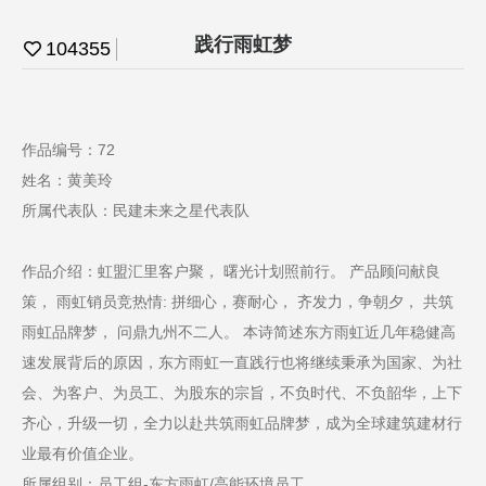
践行雨虹梦
104355
作品编号：72
姓名：黄美玲
所属代表队：民建未来之星代表队
作品介绍：虹盟汇里客户聚， 曙光计划照前行。 产品顾问献良
策， 雨虹销员竞热情: 拼细心，赛耐心， 齐发力，争朝夕， 共筑
雨虹品牌梦， 问鼎九州不二人。 本诗简述东方雨虹近几年稳健高
速发展背后的原因，东方雨虹一直践行也将继续秉承为国家、为社
会、为客户、为员工、为股东的宗旨，不负时代、不负韶华，上下
齐心，升级一切，全力以赴共筑雨虹品牌梦，成为全球建筑建材行
业最有价值企业。
所属组别：员工组-东方雨虹/高能环境员工