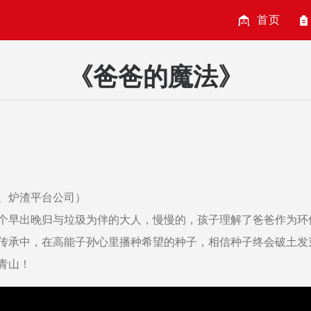
首页
《爸爸的魔法》
、炉渣平台公司）
个早出晚归与垃圾为伴的大人，慢慢的，孩子理解了爸爸作为环
传承中，在高能子孙心里播种希望的种子，相信种子终会破土发
青山！