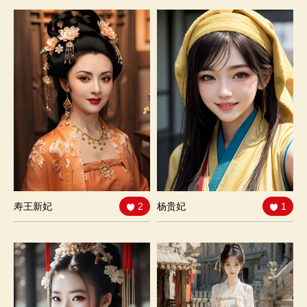
寿王新妃
2
杨贵妃
1