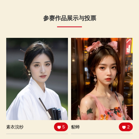
参赛作品展示与投票
素衣浣纱
5
貂蝉
2